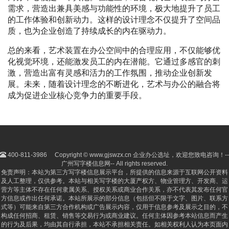
需求，营造出兼具美感与功能性的环境，极大地提升了员工
的工作体验和创新动力。这样的设计理念不仅提升了空间品
质，也为企业创造了持续成长的内在驱动力。
总的来看，艺术装置在办公空间中的合理应用，不仅能够优
化视觉环境，还能激发员工的内在潜能。它通过多感官的刺
激，营造出富有灵感和活力的工作氛围，推动企业创新发
展。未来，随着设计理念的不断进化，艺术与办公的融合将
成为促进企业核心竞争力的重要手段。
400-811-3986
Copyright © www.gjswzx.cn 企业办公选址，欢迎您致电咨询！--
广州写字楼信息网-- All rights reserved.
免责声明：本站为第三方写字楼信息展示平台，所提供的信息来源于互联网公开资料
及人工整理，仅供参考。本站与相关写字楼的大厦产权方、物业管理方、开发商、运
营方等主体不存在任何隶属关系、授权关系或商业合作关系，亦不代表其发布任何官
方信息或作出任何承诺。本站所展示的部分信息（包括但不限于文字、图片、联系方
式等）可能来自第三方合作机构或广告展示内容，仅用于信息参考及展示之目的，不
构成任何招商、租赁、销售等交易行为或商业建议。任何主体因参考本站信息而产生
的行为及后果，均由其自行承担，本站不承担相关责任。如相关权利人认为本页面内