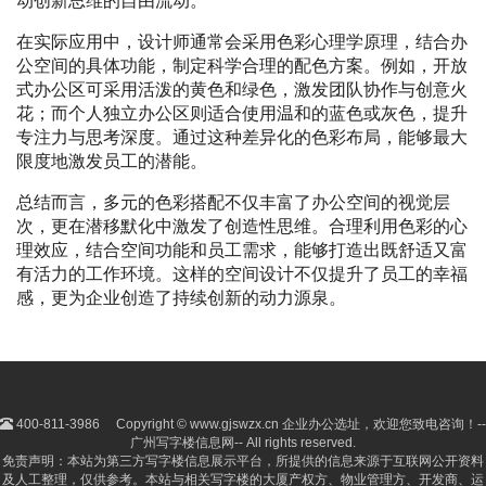
动创新思维的自由流动。
在实际应用中，设计师通常会采用色彩心理学原理，结合办
公空间的具体功能，制定科学合理的配色方案。例如，开放
式办公区可采用活泼的黄色和绿色，激发团队协作与创意火
花；而个人独立办公区则适合使用温和的蓝色或灰色，提升
专注力与思考深度。通过这种差异化的色彩布局，能够最大
限度地激发员工的潜能。
总结而言，多元的色彩搭配不仅丰富了办公空间的视觉层
次，更在潜移默化中激发了创造性思维。合理利用色彩的心
理效应，结合空间功能和员工需求，能够打造出既舒适又富
有活力的工作环境。这样的空间设计不仅提升了员工的幸福
感，更为企业创造了持续创新的动力源泉。
400-811-3986
Copyright © www.gjswzx.cn 企业办公选址，欢迎您致电咨询！--
广州写字楼信息网-- All rights reserved.
免责声明：本站为第三方写字楼信息展示平台，所提供的信息来源于互联网公开资料
及人工整理，仅供参考。本站与相关写字楼的大厦产权方、物业管理方、开发商、运