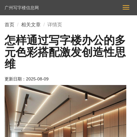
广州写字楼信息网
切
换
导
首页
相关文章
详情页
航
怎样通过写字楼办公的多
元色彩搭配激发创造性思
维
更新日期：
2025-08-09