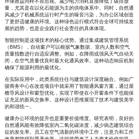
环保效益同样不容忽视。减少电力消耗直接降低了碳排放
量，尤其是在以化石能源为主的供电体系中。同时，自然通
风减少了机械系统运行时产生的噪音污染，为办公区域创造
了更舒适健康的环境。这种绿色运行模式符合全球可持续发
展的趋势，也是企业践行社会责任的具体体现。
智能控制是这项技术的核心优势。通过集成建筑管理系统
（BMS），自动窗户可以根据气象数据、室内人数和空气
质量指数进行自适应调整。例如，在降雨或强风天气自动关
闭，在空气质量优良时最大化通风效率。这种动态响应机制
确保了能源利用的最优化。
在实际应用中，此类系统往往与建筑设计深度融合。例如广
骏商务中心在改造项目中就采用了智能通风窗方案，通过屋
檐导风设计和窗型优化，实现了即使在小开窗条件下也能保
证充足的新风交换率。这种设计思维展现了技术与建筑美学
的和谐统一。
健康办公环境的提升也是重要价值维度。研究表明，良好的
自然通风能有效降低室内二氧化碳浓度，减少病态建筑综合
征的发生率。员工在空气清新的环境中工作，注意力和工作
效率都能得到显著改善，这间接带来了人力资本价值的提