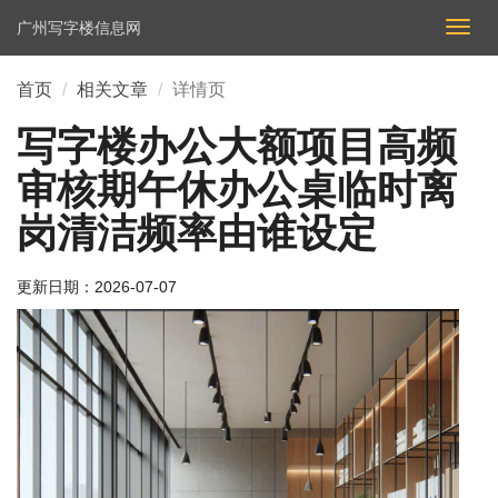
广州写字楼信息网
切
换
导
首页
相关文章
详情页
航
写字楼办公大额项目高频
审核期午休办公桌临时离
岗清洁频率由谁设定
更新日期：
2026-07-07